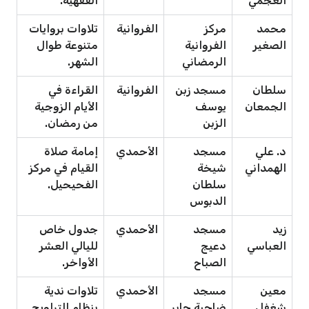
العجمي
الفقهية.
محمد
مركز
الفروانية
تلاوات بروايات
الصغير
الفروانية
متنوعة طوال
الرمضاني
الشهر.
سلطان
مسجد زبن
الفروانية
القراءة في
الجمعان
يوسف
الأيام الزوجية
الزبن
من رمضان.
د. علي
مسجد
الأحمدي
إمامة صلاة
الهمداني
شيخة
القيام في مركز
سلطان
الفحيحيل.
الدبوس
زيد
مسجد
الأحمدي
جدول خاص
العباسي
دعيج
لليالي العشر
الصباح
الأواخر.
معين
مسجد
الأحمدي
تلاوات ندية
شغفل
ضاحية جابر
بنظام التراويح