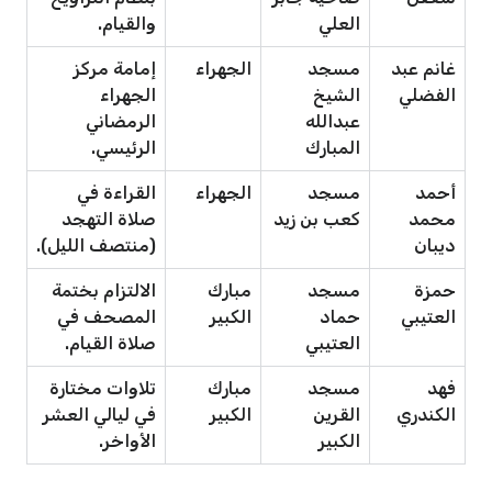
العلي
والقيام.
غانم عبد
مسجد
الجهراء
إمامة مركز
الفضلي
الشيخ
الجهراء
عبدالله
الرمضاني
المبارك
الرئيسي.
أحمد
مسجد
الجهراء
القراءة في
محمد
كعب بن زيد
صلاة التهجد
ديبان
(منتصف الليل).
حمزة
مسجد
مبارك
الالتزام بختمة
العتيبي
حماد
الكبير
المصحف في
العتيبي
صلاة القيام.
فهد
مسجد
مبارك
تلاوات مختارة
الكندري
القرين
الكبير
في ليالي العشر
الكبير
الأواخر.