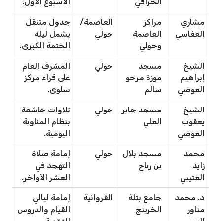
الخرافي
الأسبوع الأول.
مشاري
مراكز
العاصمة/
جدول متنقل
العفاسي
العاصمة
حولي
يشمل ليلة
وحولي
الختمة الكبرى.
الشيخ
مسجد
حولي
المشرف العام
إبراهيم
موزة مرحو
على قراء مركز
العوضي
سالم
سلوى.
الشيخ
مسجد جابر
حولي
تلاوات خاشعة
يعقوب
العلي
بنظام المناوبة
العوضي
اليومية.
محمد
مسجد بلال
حولي
إمامة صلاة
زايد
بن رباح
التهجد في
العتيبي
العشر الأواخر.
د. محمد
جامع بتلة
الفروانية
إمامة ليالي
مناور
الخرينج
القيام والدروس