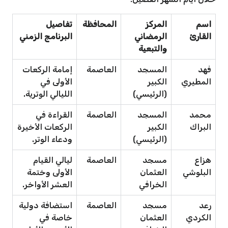
اسم
المركز
المحافظة
تفاصيل
القارئ
الرمضاني
البرنامج الزمني
والتبعية
فهد
المسجد
العاصمة
إمامة الركعات
المطيري
الكبير
الأولى في
(الرئيسي)
الليالي الوترية.
محمد
المسجد
العاصمة
القراءة في
البراك
الكبير
الركعات الأخيرة
(الرئيسي)
ودعاء الوتر.
هزاع
مسجد
العاصمة
ليالي القيام
البلوشي
العثمان
الأولى وختمة
الخرافي
العشر الأواخر.
رعد
مسجد
العاصمة
استضافة دولية
الكردي
العثمان
خاصة في